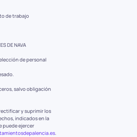
to de trabajo
ES DE NAVA
selección de personal
esado.
ceros, salvo obligación
ectificar y suprimir los
echos, indicados en la
e puede ejercer
amientosdepalencia.es
.