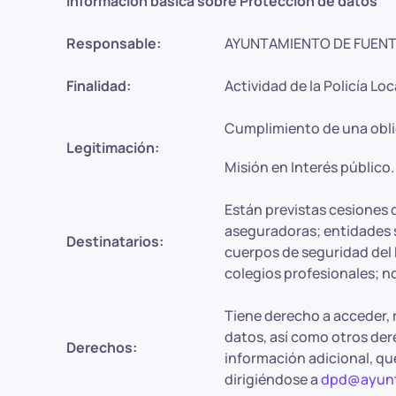
Información básica sobre Protección de datos
Responsable:
AYUNTAMIENTO DE FUENT
Finalidad:
Actividad de la Policía Loc
Cumplimiento de una obli
Legitimación:
Misión en Interés público.
Están previstas cesiones 
aseguradoras; entidades s
Destinatarios:
cuerpos de seguridad del 
colegios profesionales; n
Tiene derecho a acceder, r
datos, así como otros der
Derechos:
información adicional, qu
dirigiéndose a
dpd@ayunt