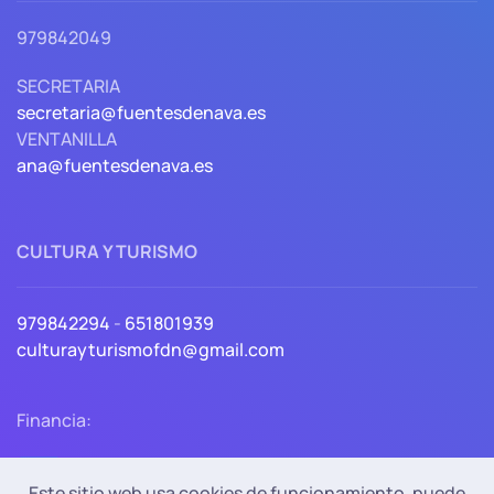
979842049
SECRETARIA
secretaria@fuentesdenava.es
VENTANILLA
ana@fuentesdenava.es
CULTURA Y TURISMO
979842294
-
651801939
culturayturismofdn@gmail.com
Financia:
Este sitio web usa cookies de funcionamiento, puede