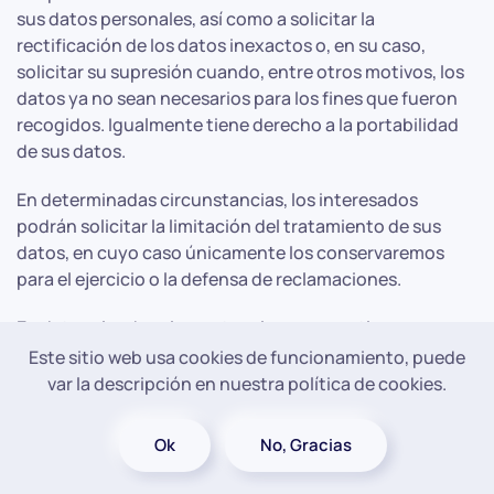
sus datos personales, así como a solicitar la
rectificación de los datos inexactos o, en su caso,
solicitar su supresión cuando, entre otros motivos, los
datos ya no sean necesarios para los fines que fueron
recogidos. Igualmente tiene derecho a la portabilidad
de sus datos.
En determinadas circunstancias, los interesados
podrán solicitar la limitación del tratamiento de sus
datos, en cuyo caso únicamente los conservaremos
para el ejercicio o la defensa de reclamaciones.
En determinadas circunstancias y por motivos
relacionados con su situación particular, los
Este sitio web usa cookies de funcionamiento, puede
interesados podrán oponerse al tratamiento de sus
var la descripción en nuestra política de cookies.
datos. En este caso, AYUNTAMIENTO DE FUENTES DE
NAVA dejará de tratar los datos, salvo por motivos
Ok
No, Gracias
legítimos imperiosos, o el ejercicio o la defensa de
posibles reclamaciones.